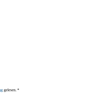
ng
gelesen. *