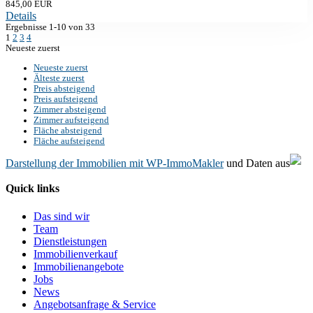
845,00 EUR
Details
Ergebnisse 1-10 von 33
1
2
3
4
Neueste zuerst
Neueste zuerst
Älteste zuerst
Preis absteigend
Preis aufsteigend
Zimmer absteigend
Zimmer aufsteigend
Fläche absteigend
Fläche aufsteigend
Darstellung der Immobilien mit WP-ImmoMakler
und Daten aus
Quick links
Das sind wir
Team
Dienstleistungen
Immobilienverkauf
Immobilienangebote
Jobs
News
Angebotsanfrage & Service