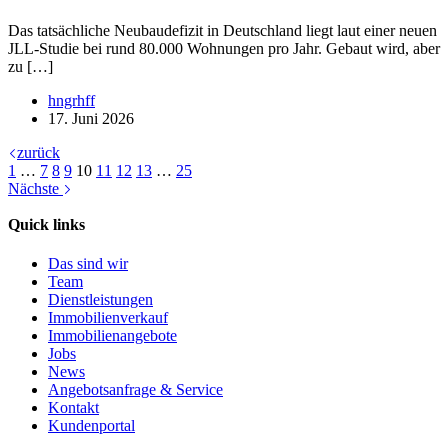
Das tatsächliche Neubaudefizit in Deutschland liegt laut einer neuen
JLL-Studie bei rund 80.000 Wohnungen pro Jahr. Gebaut wird, aber
zu […]
hngrhff
17. Juni 2026
zurück
1
…
7
8
9
10
11
12
13
…
25
Nächste
Quick links
Das sind wir
Team
Dienstleistungen
Immobilienverkauf
Immobilienangebote
Jobs
News
Angebotsanfrage & Service
Kontakt
Kundenportal